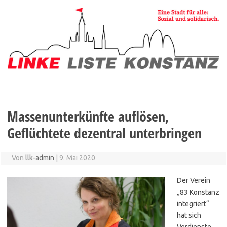
Zum
Inhalt
springen
Massenunterkünfte auflösen,
Geflüchtete dezentral unterbringen
Von
llk-admin
|
9. Mai 2020
Der Verein
„83 Konstanz
integriert“
hat sich
Verdienste