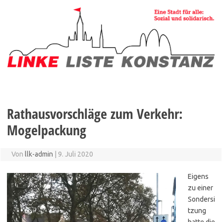
Zum
Inhalt
springen
Rathausvorschläge zum Verkehr:
Mogelpackung
Von
llk-admin
|
9. Juli 2020
Eigens
zu einer
Sondersi
tzung
hatte die