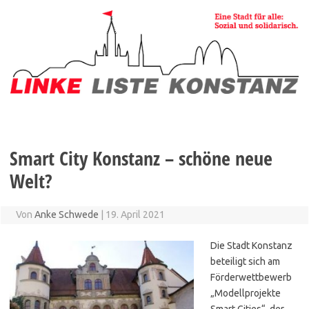
Zum
Inhalt
springen
Smart City Konstanz – schöne neue
Welt?
Von
Anke Schwede
|
19. April 2021
Die Stadt Konstanz
beteiligt sich am
Förderwettbewerb
„Modellprojekte
Smart Cities“, der