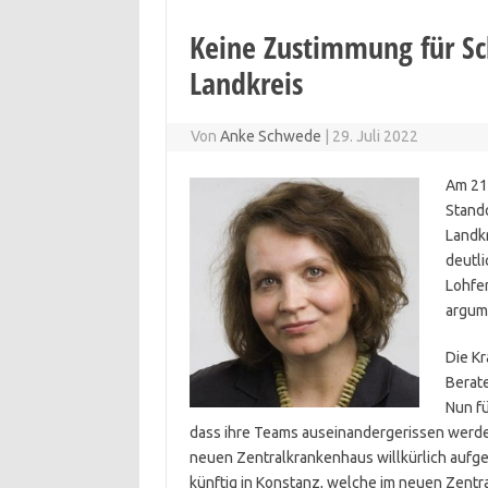
Keine Zustimmung für Sc
Landkreis
Von
Anke Schwede
|
29. Juli 2022
Am 21.
Stando
Landkr
deutl
Lohfer
argume
Die K
Berat
Nun fü
dass ihre Teams auseinandergerissen werd
neuen Zentralkrankenhaus willkürlich aufge
künftig in Konstanz, welche im neuen Zentr