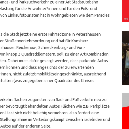
gs- und Parksuchverkehr zu einer Art Stadtautobahn
Belastung für die Anwohner*innen und für den Fuß- und
 von Einkaufstouristen hat in Wohngebieten wie dem Paradies
ss die Stadt jetzt eine erste Fahrradzone in Petershausen
n der Straßenverkehrsordnung und hat für Konstanz
rshauser, Reichenau-, Schneckenburg- und Von-
von knapp 2 Quadratkilometern, soll zu einer Art Kombination
en. Dabei muss dafür gesorgt werden, dass parkende Autos
ern können und dass angesichts der zu erwartenden
nen, nicht zuletzt mobilitätseingeschränkte, ausreichend
rhalten (was zugegeben einer Quadratur des Kreises
e Verkehrsflächen zugunsten von Rad- und Fußverkehr neu zu
sher bevorzugt behandelten Autos Flächen wie z.B. Parkplätze
lässt sich nicht beliebig vermehren, also fordert eine
e Stellungnahme im Verteilungskampf zwischen radelnden und
utos auf der anderen Seite.