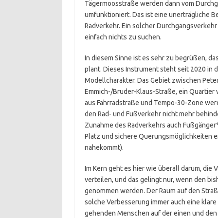
Tägermoosstraße werden dann vom Durchgan
umfunktioniert. Das ist eine unerträgliche 
Radverkehr. Ein solcher Durchgangsverkehr
einfach nichts zu suchen.
In diesem Sinne ist es sehr zu begrüßen, da
plant. Dieses Instrument steht seit 2020 i
Modellcharakter. Das Gebiet zwischen Pete
Emmich-/Bruder-Klaus-Straße, ein Quartier 
aus Fahrradstraße und Tempo-30-Zone werd
den Rad- und Fußverkehr nicht mehr behind
Zunahme des Radverkehrs auch Fußgänger*in
Platz und sichere Querungsmöglichkeiten e
nahekommt).
Im Kern geht es hier wie überall darum, di
verteilen, und das gelingt nur, wenn den bi
genommen werden. Der Raum auf den Straßen 
solche Verbesserung immer auch eine klar
gehenden Menschen auf der einen und den A