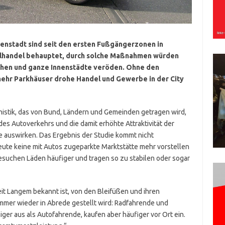
enstadt sind seit den ersten Fußgängerzonen in
elhandel behauptet, durch solche Maßnahmen würden
chen und ganze Innenstädte veröden. Ohne den
ehr Parkhäuser drohe Handel und Gewerbe in der City
nistik, das von Bund, Ländern und Gemeinden getragen wird,
 des Autoverkehrs und die damit erhöhte Attraktivität der
 auswirken. Das Ergebnis der Studie kommt nicht
heute keine mit Autos zugeparkte Marktstätte mehr vorstellen
suchen Läden häufiger und tragen so zu stabilen oder sogar
t Langem bekannt ist, von den Bleifüßen und ihren
immer wieder in Abrede gestellt wird: Radfahrende und
r aus als Autofahrende, kaufen aber häufiger vor Ort ein.