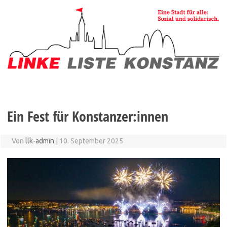
Zum
Inhalt
springen
Ein Fest für Konstanzer:innen
Von
llk-admin
|
10. September 2025