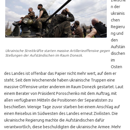
n der
ukrainis
chen
Regieru
ng und
den
Aufstän
Ukrainische Streitkräfte starten massive Artillerieoffensive gegen
dischen
Stellungen der Aufständischen im Raum Donezk.
im
Osten
des Landes ist offenbar das Papier nicht mehr wert, auf dem er
steht. Seit dem Wochenende haben ukrainische Truppen eine
massive Offensive unter anderem im Raum Donezk gestartet. Laut
einem Berater von Präsident Poroschenko mit dem Auftrag, mit
allen verfügbaren Mitteln die Positionen der Separatisten zu
beschießen. Wenige Tage zuvor starben bei einem Anschlag auf
einen Reisebus im Südwesten des Landes erneut Zivilisten. Die
ukrainische Regierung machte die Aufständischen dafür
verantwortlich, diese beschuldigten die ukrainische Armee. Mehr