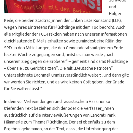
und
Holger
Reile, die beiden Stadträt_innen der Linken Liste Konstanz (LLK),
wegen ihres Eintretens für Flüchtlinge mit dem Tod bedroht. Auch
alle Mitglieder der FGL-Fraktion haben nach unseren Informationen
gleichlautende E-Mails erhalten sowie zumindest eine Rätin der
SPD. In den Mitteilungen, die den Gemeinderatsmitgliedern Ende
letzter Woche zugegangen sind, heißt es, man werde „nach
unserem Sieg gegen die Eroberer“ – gemeint sind damit Flüchtlinge
– über sie „zu Gericht sitzen“. Die mit „Deutsche Patrioten“
unterzeichnete Drohmail unmissverständlich weiter: „Und dann gilt:
wir werden Sie richten, und es wird keinen Gott geben, der Gnade
für Sie walten lässt.“
In dem vor Verleumdungen und rassistischem Hass nur so
triefenden Text beziehen sich der oder die Verfasser_innen
ausdrücklich auf die Interviewäußerungen von Landrat Frank
Hämmerle zum Thema Flüchtlinge. Der sei ebenfalls zu dem
Ergebnis gekommen, so der Text, dass „die Unterbringung der