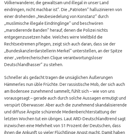
Völkerwanderer, die gewaltsam und illegal in unser Land
eindringen, nicht machbar ist“. Die „Patrioten“ halluzinieren von
einer drohenden „Neubesiedelung von Konstanz“ durch
„muslimische illegale Eindringlinge“ und beschwören
„marodierende Banden“ herauf, denen die Polizei nichts
entgegenzusetzen habe. Welches wirre Weltbild die
Rechtsextremen pflegen, zeigt sich auch daran, dass sie der
„Bundeskanzlerdarstellerin Merkel“ unterstellen, an der Spitze
einer „verbrecherischen Clique verantwortungsloser
Deutschlandhasser“ zu stehen.
Schneller als gedacht tragen die unsäglichen Äußerungen
Hämmerles nun üble Früchte. Der rassistische Mob, der sich auch
am Bodensee zunehmend sammelt, fühlt sich – wie von uns
vorausgesagt – gerade auch durch solche Aussagen ermutigt und
verspürt Oberwasser. Aber auch die zunehmend skandalisierende
und diffuse Ängste schürende Medienberichterstattung der
letzten Wochen tut ein übriges. Laut ARD-Deutschlandtrend sagt
inzwischen eine Mehrheit von 51 Prozent der Deutschen, dass
ihnen die Ankunft so vieler Flüchtlinge Angst macht. Damit haben