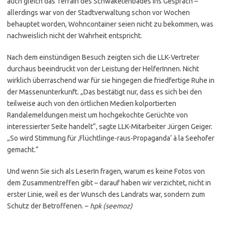
auch gleich das Terrain des Schwaketenbades ins Gespräch –
allerdings war von der Stadtverwaltung schon vor Wochen
behauptet worden, Wohncontainer seien nicht zu bekommen, was
nachweislich nicht der Wahrheit entspricht.
Nach dem einstündigen Besuch zeigten sich die LLK-Vertreter
durchaus beeindruckt von der Leistung der HelferInnen. Nicht
wirklich überraschend war für sie hingegen die friedfertige Ruhe in
der Massenunterkunft. „Das bestätigt nur, dass es sich bei den
teilweise auch von den örtlichen Medien kolportierten
Randalemeldungen meist um hochgekochte Gerüchte von
interessierter Seite handelt“, sagte LLK-Mitarbeiter Jürgen Geiger.
„So wird Stimmung für ‚Flüchtlinge-raus-Propaganda‘ à la Seehofer
gemacht.“
Und wenn Sie sich als LeserIn fragen, warum es keine Fotos von
dem Zusammentreffen gibt – darauf haben wir verzichtet, nicht in
erster Linie, weil es der Wunsch des Landrats war, sondern zum
Schutz der Betroffenen. –
hpk (seemoz)