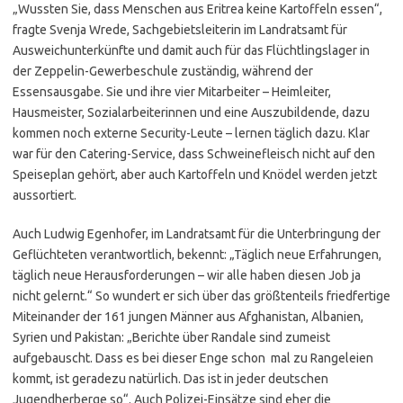
„Wussten Sie, dass Menschen aus Eritrea keine Kartoffeln essen“,
fragte Svenja Wrede, Sachgebietsleiterin im Landratsamt für
Ausweichunterkünfte und damit auch für das Flüchtlingslager in
der Zeppelin-Gewerbeschule zuständig, während der
Essensausgabe. Sie und ihre vier Mitarbeiter – Heimleiter,
Hausmeister, Sozialarbeiterinnen und eine Auszubildende, dazu
kommen noch externe Security-Leute – lernen täglich dazu. Klar
war für den Catering-Service, dass Schweinefleisch nicht auf den
Speiseplan gehört, aber auch Kartoffeln und Knödel werden jetzt
aussortiert.
Auch Ludwig Egenhofer, im Landratsamt für die Unterbringung der
Geflüchteten verantwortlich, bekennt: „Täglich neue Erfahrungen,
täglich neue Herausforderungen – wir alle haben diesen Job ja
nicht gelernt.“ So wundert er sich über das größtenteils friedfertige
Miteinander der 161 jungen Männer aus Afghanistan, Albanien,
Syrien und Pakistan: „Berichte über Randale sind zumeist
aufgebauscht. Dass es bei dieser Enge schon mal zu Rangeleien
kommt, ist geradezu natürlich. Das ist in jeder deutschen
Jugendherberge so“. Auch Polizei-Einsätze sind eher die