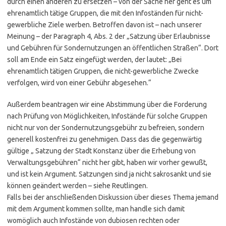
durch einen anderen zu ersetzen – von der Sache her geht es um
ehrenamtlich tätige Gruppen, die mit den Infoständen für nicht-
gewerbliche Ziele werben. Betroffen davon ist – nach unserer
Meinung – der Paragraph 4, Abs. 2 der „Satzung über Erlaubnisse
und Gebühren für Sondernutzungen an öffentlichen Straßen“. Dort
soll am Ende ein Satz eingefügt werden, der lautet: „Bei
ehrenamtlich tätigen Gruppen, die nicht-gewerbliche Zwecke
verfolgen, wird von einer Gebühr abgesehen.“
Außerdem beantragen wir eine Abstimmung über die Forderung
nach Prüfung von Möglichkeiten, Infostände für solche Gruppen
nicht nur von der Sondernutzungsgebühr zu befreien, sondern
generell kostenfrei zu genehmigen. Dass das die gegenwärtig
gültige „ Satzung der Stadt Konstanz über die Erhebung von
Verwaltungsgebühren“ nicht her gibt, haben wir vorher gewußt,
und ist kein Argument. Satzungen sind ja nicht sakrosankt und sie
können geändert werden – siehe Reutlingen.
Falls bei der anschließenden Diskussion über dieses Thema jemand
mit dem Argument kommen sollte, man handle sich damit
womöglich auch Infostände von dubiosen rechten oder