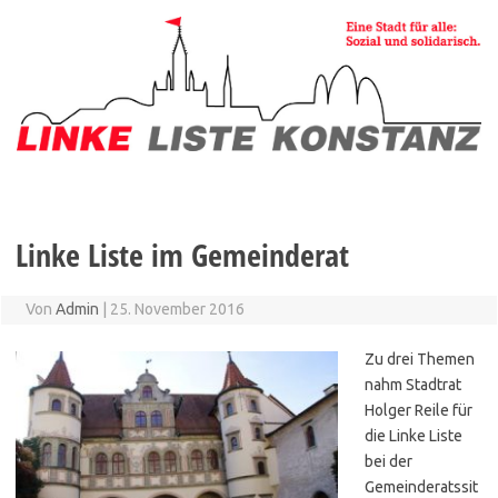
Zum
Inhalt
springen
Linke Liste im Gemeinderat
Von
Admin
|
25. November 2016
Zu drei Themen
nahm Stadtrat
Holger Reile für
die Linke Liste
bei der
Gemeinderatssit