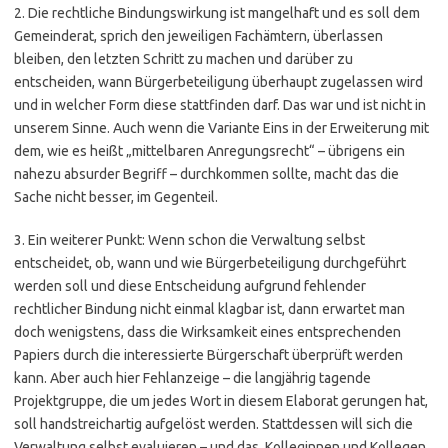
2. Die rechtliche Bindungswirkung ist mangelhaft und es soll dem
Gemeinderat, sprich den jeweiligen Fachämtern, überlassen
bleiben, den letzten Schritt zu machen und darüber zu
entscheiden, wann Bürgerbeteiligung überhaupt zugelassen wird
und in welcher Form diese stattfinden darf. Das war und ist nicht in
unserem Sinne. Auch wenn die Variante Eins in der Erweiterung mit
dem, wie es heißt „mittelbaren Anregungsrecht“ – übrigens ein
nahezu absurder Begriff – durchkommen sollte, macht das die
Sache nicht besser, im Gegenteil.
3. Ein weiterer Punkt: Wenn schon die Verwaltung selbst
entscheidet, ob, wann und wie Bürgerbeteiligung durchgeführt
werden soll und diese Entscheidung aufgrund fehlender
rechtlicher Bindung nicht einmal klagbar ist, dann erwartet man
doch wenigstens, dass die Wirksamkeit eines entsprechenden
Papiers durch die interessierte Bürgerschaft überprüft werden
kann. Aber auch hier Fehlanzeige – die langjährig tagende
Projektgruppe, die um jedes Wort in diesem Elaborat gerungen hat,
soll handstreichartig aufgelöst werden. Stattdessen will sich die
Verwaltung selbst evaluieren – und das, Kolleginnen und Kollegen