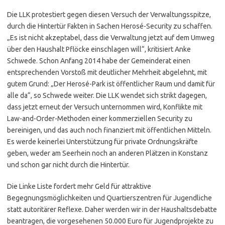
Die LLK protestiert gegen diesen Versuch der Verwaltungsspitze,
durch die Hintertür Fakten in Sachen Herosé-Security zu schaffen.
„Es ist nicht akzeptabel, dass die Verwaltung jetzt auf dem Umweg
über den Haushalt Pflöcke einschlagen will“, kritisiert Anke
Schwede. Schon Anfang 2014 habe der Gemeinderat einen
entsprechenden Vorstoß mit deutlicher Mehrheit abgelehnt, mit
gutem Grund: „Der Herosé-Park ist öffentlicher Raum und damit für
alle da“, so Schwede weiter. Die LLK wendet sich strikt dagegen,
dass jetzt erneut der Versuch unternommen wird, Konflikte mit
Law-and-Order-Methoden einer kommerziellen Security zu
bereinigen, und das auch noch finanziert mit öffentlichen Mitteln.
Es werde keinerlei Unterstützung für private Ordnungskräfte
geben, weder am Seerhein noch an anderen Plätzen in Konstanz
und schon gar nicht durch die Hintertür.
Die Linke Liste fordert mehr Geld für attraktive
Begegnungsmöglichkeiten und Quartierszentren für Jugendliche
statt autoritärer Reflexe. Daher werden wir in der Haushaltsdebatte
beantragen, die vorgesehenen 50.000 Euro für Jugendprojekte zu