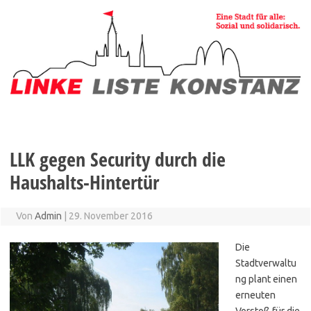
Zum
Inhalt
springen
LLK gegen Security durch die
Haushalts-Hintertür
Von
Admin
|
29. November 2016
Die
Stadtverwaltu
ng plant einen
erneuten
Vorstoß für die