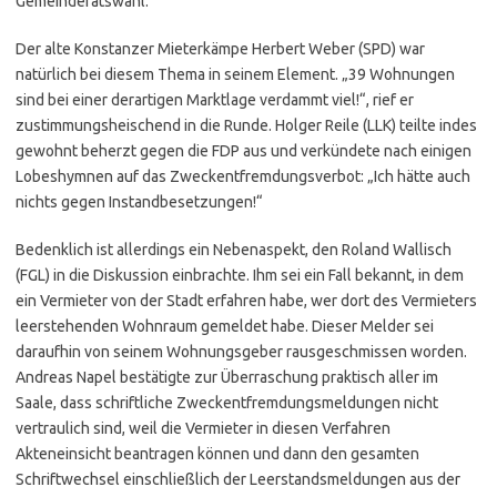
Gemeinderatswahl.
Der alte Konstanzer Mieterkämpe Herbert Weber (SPD) war
natürlich bei diesem Thema in seinem Element. „39 Wohnungen
sind bei einer derartigen Marktlage verdammt viel!“, rief er
zustimmungsheischend in die Runde. Holger Reile (LLK) teilte indes
gewohnt beherzt gegen die FDP aus und verkündete nach einigen
Lobeshymnen auf das Zweckentfremdungsverbot: „Ich hätte auch
nichts gegen Instandbesetzungen!“
Bedenklich ist allerdings ein Nebenaspekt, den Roland Wallisch
(FGL) in die Diskussion einbrachte. Ihm sei ein Fall bekannt, in dem
ein Vermieter von der Stadt erfahren habe, wer dort des Vermieters
leerstehenden Wohnraum gemeldet habe. Dieser Melder sei
daraufhin von seinem Wohnungsgeber rausgeschmissen worden.
Andreas Napel bestätigte zur Überraschung praktisch aller im
Saale, dass schriftliche Zweckentfremdungsmeldungen nicht
vertraulich sind, weil die Vermieter in diesen Verfahren
Akteneinsicht beantragen können und dann den gesamten
Schriftwechsel einschließlich der Leerstandsmeldungen aus der