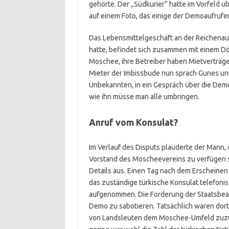
gehörte. Der „Südkurier“ hatte im Vorfeld ü
auf einem Foto, das einige der Demoaufrufe
Das Lebensmittelgeschäft an der Reichenau
hatte, befindet sich zusammen mit einem D
Moschee, ihre Betreiber haben Mietverträge
Mieter der Imbissbude nun sprach Gunes unv
Unbekannten, in ein Gespräch über die Demon
wie ihn müsse man alle umbringen.
Anruf vom Konsulat?
Im Verlauf des Disputs plauderte der Mann,
Vorstand des Moscheevereins zu verfügen 
Details aus. Einen Tag nach dem Erscheinen
das zuständige türkische Konsulat telefon
aufgenommen. Die Forderung der Staatsbeam
Demo zu sabotieren. Tatsächlich waren dor
von Landsleuten dem Moschee-Umfeld zuzur