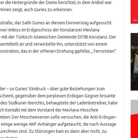
ber die Hintergründe der Demo berichtet, in dem Artikel war
rInnen zeigt, auch Gunes zu erkennen.
straße, das Salih Gunes an diesem Donnerstag aufgesucht
öner-Imbiss im Erdgeschoss der Konstanzer Mevlana
 mit der Türkisch-Islamischen Gemeinde DITIB Konstanz. Der
ermittelt an und verwickelte ihn, unterstützt von einem
stration, das in der offenen Drohung gipfelte, „Terroristen“
 der – so Gunes‘ Eindruck – über gute Beziehungen zum
scheint, gegenüber dem perplexen Erdogan-Gegner brisante
 des Südkurier-Berichts, behauptete der Ladenbetreiber, habe
isch Kontakt mit dem Vorstand der Mevlana-Moschee
ten: Der Moscheeverein solle versuchen, die Anti-Erdogan-
t einige wenige AKP-Anhänger aufgetaucht, die nach Aussage
echnen sind. Zu Störungen kam es dann aber nicht, zu