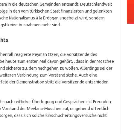
nkara in die deutschen Gemeinden entsandt. Deutschlandweit
olge in den vom türkischen Staat finanzierten und gelenkten
sche Nationalismus à la Erdogan angeheizt wird, sondern
ngst keine Ausnahmen mehr sind.
chts
henfall reagierte Peyman Özen, die Vorsitzende des
be heute zum ersten Mal davon gehört, „dass in der Moschee
und sicherte zu, dem nachgehen zu wollen. Allerdings sei der
er weiteren Verbindung zum Vorstand stehe. Auch eine
rfeld der Demonstration stritt die Vorsitzende entschieden
alls nach reiflicher Überlegung und Gesprächen mit Freunden
en Vorstand der Mevlana-Moschee auf, umgehend öffentlich
sorgen, dass sich solche Einschüchertungsversuche nicht