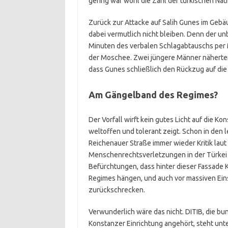
gering war wohl die Zahl der türkischen Nati
Zurück zur Attacke auf Salih Gunes im Geb
dabei vermutlich nicht bleiben. Denn der u
Minuten des verbalen Schlagabtauschs per 
der Moschee. Zwei jüngere Männer näherten
dass Gunes schließlich den Rückzug auf die
Am Gängelband des Regimes?
Der Vorfall wirft kein gutes Licht auf die 
weltoffen und tolerant zeigt. Schon in den 
Reichenauer Straße immer wieder Kritik lau
Menschenrechtsverletzungen in der Türkei 
Befürchtungen, dass hinter dieser Fassade K
Regimes hängen, und auch vor massiven Ein
zurückschrecken.
Verwunderlich wäre das nicht. DITIB, die bu
Konstanzer Einrichtung angehört, steht unte