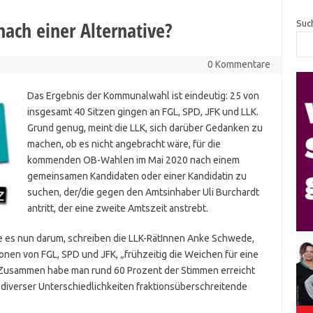
ach einer Alternative?
Suc
0 Kommentare
Das Ergebnis der Kommunalwahl ist ein­deu­tig: 25 von
insgesamt 40 Sitzen gingen an FGL, SPD, JFK und LLK.
Grund genug, meint die LLK, sich darüber Gedanken zu
machen, ob es nicht angebracht wäre, für die
kommenden OB-Wahlen im Mai 2020 nach einem
gemein­sa­men Kandidaten oder einer Kandidatin zu
suchen, der/die gegen den Amtsinhaber Uli Burchardt
antritt, der eine zweite Amtszeit anstrebt.
es nun darum, schreiben die LLK-RätInnen Anke Schwede,
ionen von FGL, SPD und JFK, „frühzeitig die Weichen für eine
“. Zusammen habe man rund 60 Prozent der Stimmen erreicht
z diverser Unterschiedlichkeiten fraktionsüberschreitende