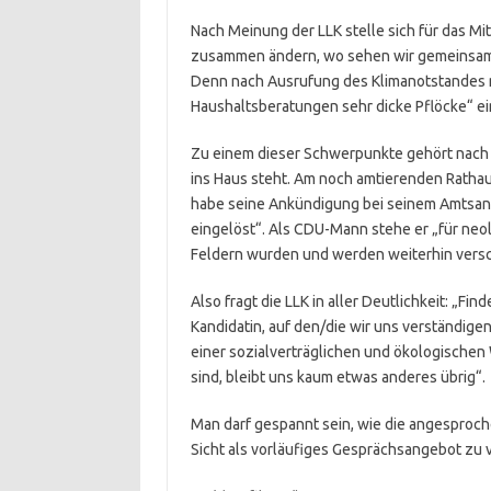
Nach Meinung der LLK stelle sich für das Mi
zusammen ändern, wo sehen wir gemeinsam
Denn nach Ausrufung des Klimanotstandes 
Haushaltsberatungen sehr dicke Pflöcke“ e
Zu einem dieser Schwerpunkte gehört nach 
ins Haus steht. Am noch amtierenden Rathau
habe seine Ankündigung bei seinem Amtsantri
eingelöst“. Als CDU-Mann stehe er „für neol
Feldern wurden und werden weiterhin versc
Also fragt die LLK in aller Deutlichkeit: „F
Kandidatin, auf den/die wir uns verständige
einer sozialverträglichen und ökologischen
sind, bleibt uns kaum etwas anderes übrig“.
Man darf gespannt sein, wie die angesproch
Sicht als vorläufiges Gesprächsangebot zu ve