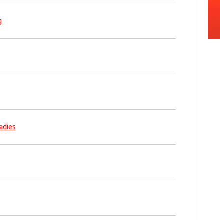
g
adies